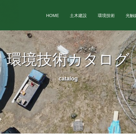
HOME
土木建設
環境技術
光触
環境技術カタログ
catalog