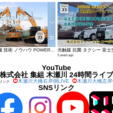
ICT 自社機械 技術 ノウハウ POWER 2Ｄ 3D 沼津市 静岡県 地域貢献 株式会社ティーエムコーポレーション はたらくくるま
5 years ago
YouTube
株式会社 集組 木瀬川 24時間ライ
木瀬川大橋右岸側LIVE
木瀬川大橋左岸側
beリンク
SNSリンク