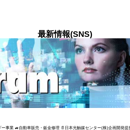
最新情報(SNS)
゙ー事業
🚙自動車販売・鈑金修理
📄日本光触媒センター(株)企画開発提