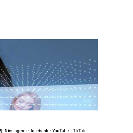
携
📱instagram・facebook・YouTube・TikTok