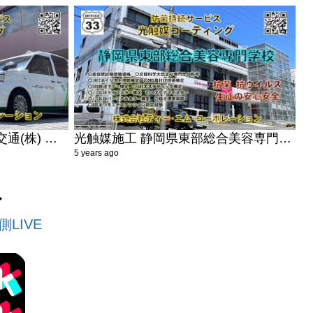
光触媒 抗菌 タクシー 富士交通(株) 富士本社営業所 富士市 感染対策 抗菌防止 光触媒コーティング 安心安全 抗ウイルス ティーエムコーポレーション
光触媒施工 静岡県東部総合美容専門学校 三島市 抗ウイルス 抗菌 抗菌持続サービス ティーエムコーポレーション
5 years ago
ブ
LIVE