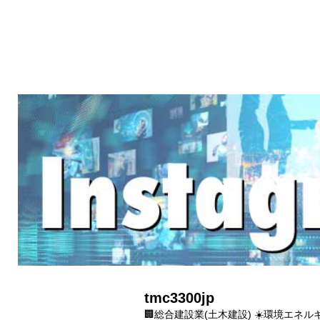
tmc3300jp
🏢総合建設業(土木建設)
☀️環境エネルキ