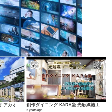
ACAO SPA & RESORT 熱海 アカオ ホテル 光触媒コーティング 抗菌
創作ダイニング KARA坐 光触媒施工 三島広小路 感染防止対策 居酒屋 安心安全
5 years ago