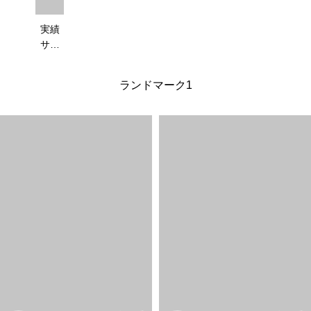
実績
サン
プル2
ランドマーク1