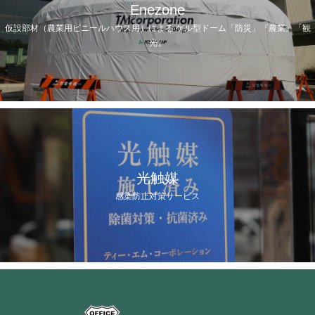
Enezone
仮設部材（農業用ビニールハウス用）による ゲル型ドーム「防災」『農業』「観
光』
光触媒
感染防止対策サービス