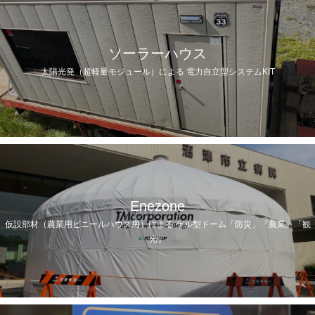
ソーラーハウス
太陽光発（超軽量モジュール）による 電力自立型システムKIT
Enezone
仮設部材（農業用ビニールハウス用）による ゲル型ドーム「防災」『農業』「観
光』